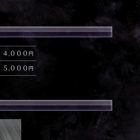
４,０００
円
５,０００
円