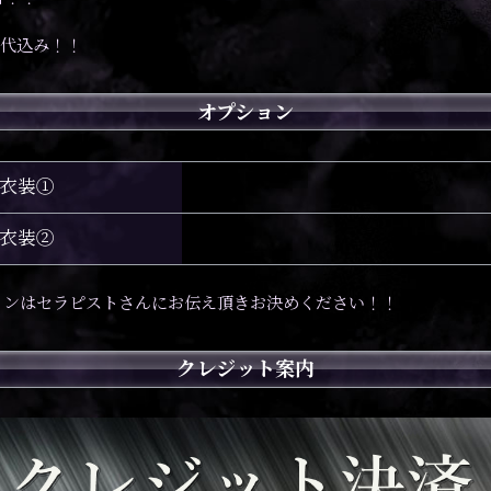
！
パ代込み！！
オプション
衣装①
衣装②
ョンはセラピストさんにお伝え頂きお決めください！！
クレジット案内