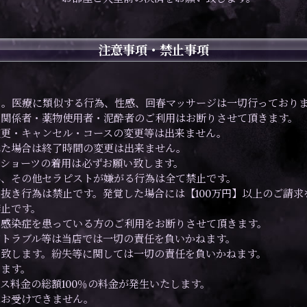
注意事項・禁止事項
。
ん。医療に類似する行為、性感、回春マッサージは一切行っており
団関係者・薬物使用者・泥酔者のご利用はお断りさせて頂きます。
変更・キャンセル・コースの変更等は出来ません。
れた場合は終了時間の変更は出来ません。
ショーツの着用は必ずお願い致します。
為、その他セラピストが嫌がる行為は全て禁止です。
抜き行為は禁止です。発覚した場合には【100万円】以上のご請求
止です。
、感染症を患っている方のご利用をお断りさせて頂きます。
トラブル等は当店では一切の責任を負いかねます。
致します。紛失等に関しては一切の責任を負いかねます。
ます。
ス料金の総額100％の料金が発生いたします。
はお受けできません。