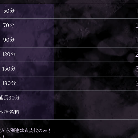
50分
70分
90分
120分
150分
180分
延長30分
本指名料
金から別途は衣装代のみ！！
料！！